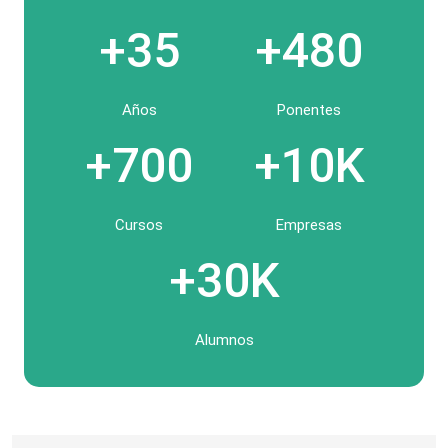
+35
+480
Años
Ponentes
+700
+10K
Cursos
Empresas
+30K
Alumnos